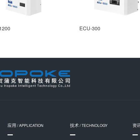
1200
ECU-300
应用
技术
资
/ APPLICATION
/ TECHNOLOGY