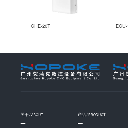
CHE-20T
ECU-
关于
产品
/ ABOUT
/ PRODUCT