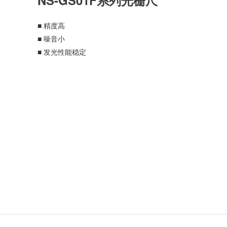
NS-GS01F系列光栅尺
■ 精度高
■ 噪音小
■ 发光性能稳定