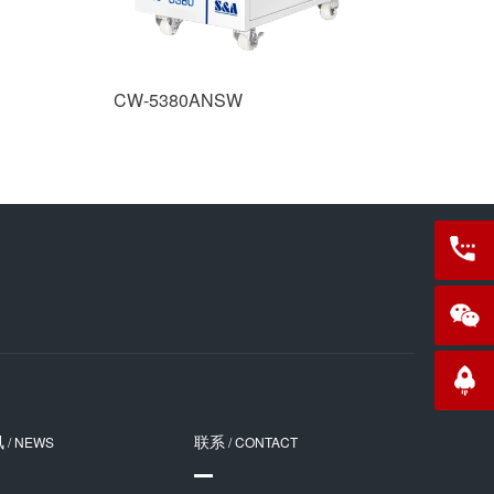
CW-5380ANSW
13922
讯
联系
/ NEWS
/ CONTACT